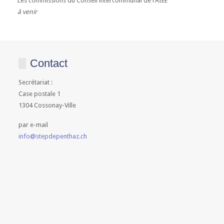
Les commissions du Conseil intercommunal de l'AIEE
à venir
Contact
Secrétariat :
Case postale 1
1304 Cossonay-Ville
par e-mail
info@stepdepenthaz.ch